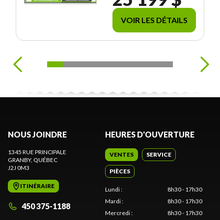
DISPONIBLE
VOIR LES DÉTAILS
NOUS JOINDRE
HEURES D'OUVERTURE
1345 RUE PRINCIPALE
VENTES
SERVICE
GRANBY
, QUÉBEC
J2J 0M3
PIÈCES
ITINÉRAIRE
Lundi
:
8h30 - 17h30
Mardi
:
8h30 - 17h30
450 375-1188
Mercredi
:
8h30 - 17h30