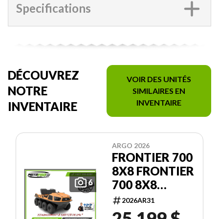
Specifications
DÉCOUVREZ
VOIR DES UNITÉS
NOTRE
SIMILAIRES EN
INVENTAIRE
INVENTAIRE
ARGO 2026
FRONTIER 700
8X8 FRONTIER
700 8X8
6
FINANCEMENT
2026AR31
0%
25 199 $