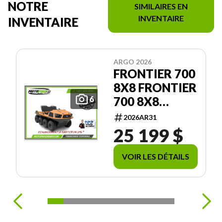
NOTRE
SIMILAIRES EN
INVENTAIRE
INVENTAIRE
ARGO 2026
FRONTIER 700
8X8 FRONTIER
700 8X8
6
FINANCEMENT
2026AR31
0%
25 199 $
DISPONIBLE
VOIR LES DÉTAILS