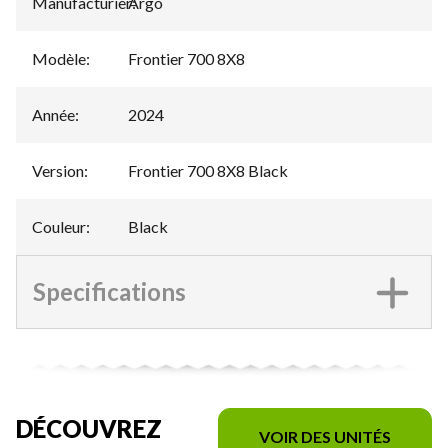
Manufacturier
Argo
:
Modèle
:
Frontier 700 8X8
Année
:
2024
Version
:
Frontier 700 8X8 Black
Couleur
:
Black
Specifications
DÉCOUVREZ
VOIR DES UNITÉS