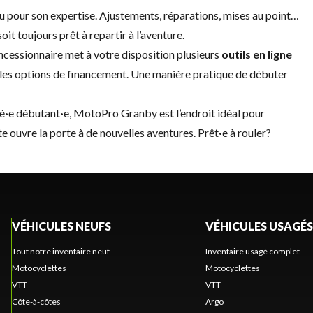
onnu pour son expertise. Ajustements, réparations, mises au point…
t toujours prêt à repartir à l’aventure.
oncessionnaire met à votre disposition plusieurs
outils en ligne
r les options de financement. Une manière pratique de débuter
é
·
e débutant
·
e, MotoPro Granby est l’endroit idéal pour
te ouvre la porte à de nouvelles aventures. Prêt
·
e à rouler?
VÉHICULES NEUFS
VÉHICULES USAGÉS
Tout notre inventaire neuf
Inventaire usagé complet
Motocyclettes
Motocyclettes
VTT
VTT
Côte-à-côtes
Argo