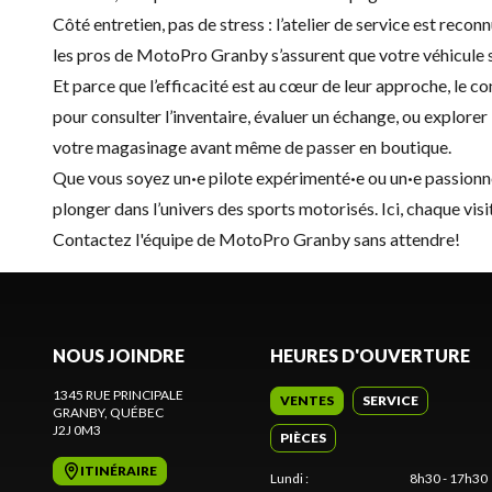
Côté entretien, pas de stress : l’atelier de service est rec
les pros de MotoPro Granby s’assurent que votre véhicule soi
Et parce que l’efficacité est au cœur de leur approche, le c
pour consulter l’inventaire, évaluer un échange, ou explore
votre magasinage avant même de passer en boutique.
Que vous soyez un
·
e pilote expérimenté
·
e ou un
·
e passionn
plonger dans l’univers des sports motorisés. Ici, chaque visi
Contactez l'équipe de MotoPro Granby
sans attendre!
NOUS JOINDRE
HEURES D'OUVERTURE
1345 RUE PRINCIPALE
VENTES
SERVICE
GRANBY
, QUÉBEC
J2J 0M3
PIÈCES
ITINÉRAIRE
Lundi
:
8h30 - 17h30