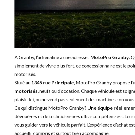
À Granby, l’adrénaline a une adresse :
MotoPro Granby
. Q
simplement de vivre plus fort, ce concessionnaire est le poi
motorisés.
Situé au
1345 rue Principale
, MotoPro Granby propose l’un
motorisés
, neufs ou d’occasion. Chaque véhicule est soign
plaisir. Ici, on ne vend pas seulement des machines : on vo
Ce qui distingue MotoPro Granby?
Une équipe réelleme
dévoué
·
e
·
s et de technicien
·
ne
·
s ultra-compétent
·
e
·
s. Leur
vous guider vers le véhicule parfait. L’expérience d’achat e
accueilli, compris et surtout bien accompagné.