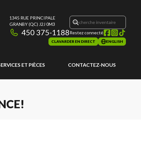
1345 RUE PRINCIPALE
GRANBY
(QC)
J2J 0M3
450 375-1188
Restez connecté
CLAVARDER EN DIRECT
ENGLISH
SERVICES ET PIÈCES
CONTACTEZ-NOUS
NCE!