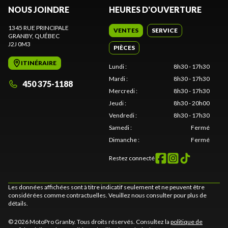
NOUS JOINDRE
HEURES D'OUVERTURE
1345 RUE PRINCIPALE
VENTES
SERVICE
GRANBY
, QUÉBEC
J2J 0M3
PIÈCES
ITINÉRAIRE
Lundi
:
8h30 - 17h30
Mardi
:
8h30 - 17h30
450 375-1188
Mercredi
:
8h30 - 17h30
Jeudi
:
8h30 - 20h00
Vendredi
:
8h30 - 17h30
Samedi
:
Fermé
Dimanche
:
Fermé
Restez connecté
Les données affichées sont à titre indicatif seulement et ne peuvent être
considérées comme contractuelles. Veuillez nous consulter pour plus de
détails.
© 2026 MotoPro Granby. Tous droits réservés. Consultez la
politique de