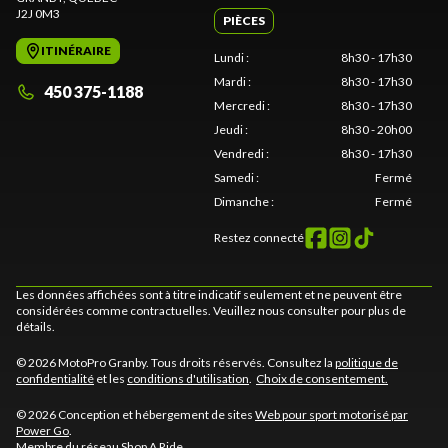
J2J 0M3
PIÈCES
ITINÉRAIRE
Lundi
:
8h30 - 17h30
Mardi
:
8h30 - 17h30
450 375-1188
Mercredi
:
8h30 - 17h30
Jeudi
:
8h30 - 20h00
Vendredi
:
8h30 - 17h30
Samedi
:
Fermé
Dimanche
:
Fermé
Restez connecté
Les données affichées sont à titre indicatif seulement et ne peuvent être
considérées comme contractuelles. Veuillez nous consulter pour plus de
détails.
© 2026 MotoPro Granby. Tous droits réservés. Consultez la
politique de
confidentialité
et les
conditions d'utilisation
.
Choix de consentement.
© 2026 Conception et hébergement de sites
Web pour sport motorisé par
Power Go
.
Membre du réseau
Shop A Ride
.