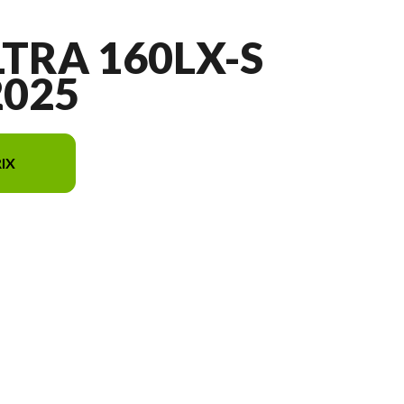
LTRA 160LX-S
2025
IX