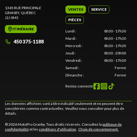
1345 RUE PRINCIPALE
VENTES
SERVICE
GRANBY
, QUÉBEC
J2J 0M3
PIÈCES
ITINÉRAIRE
Lundi
:
8h30 - 17h30
Mardi
:
8h30 - 17h30
450 375-1188
Mercredi
:
8h30 - 17h30
Jeudi
:
8h30 - 20h00
Vendredi
:
8h30 - 17h30
Samedi
:
Fermé
Dimanche
:
Fermé
Restez connecté
Les données affichées sont à titre indicatif seulement et ne peuvent être
considérées comme contractuelles. Veuillez nous consulter pour plus de
détails.
© 2026 MotoPro Granby. Tous droits réservés. Consultez la
politique de
confidentialité
et les
conditions d'utilisation
.
Choix de consentement.