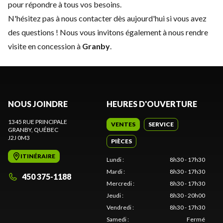
pour répondre à tous vos besoins.
N'hésitez pas à
nous contacter
dès aujourd'hui si vous avez
des questions ! Nous vous invitons également à nous rendre
visite en concession à
Granby
.
NOUS JOINDRE
HEURES D'OUVERTURE
1345 RUE PRINCIPALE
VENTES
SERVICE
GRANBY
, QUÉBEC
J2J 0M3
PIÈCES
ITINÉRAIRE
Lundi
:
8h30 - 17h30
Mardi
:
8h30 - 17h30
450 375-1188
Mercredi
:
8h30 - 17h30
Jeudi
:
8h30 - 20h00
Vendredi
:
8h30 - 17h30
Samedi
:
Fermé