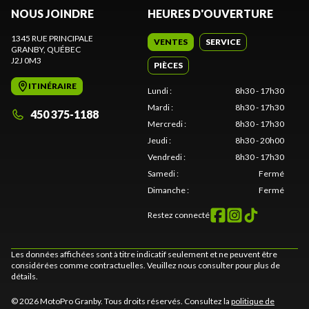
NOUS JOINDRE
HEURES D'OUVERTURE
1345 RUE PRINCIPALE
VENTES
SERVICE
GRANBY
, QUÉBEC
J2J 0M3
PIÈCES
ITINÉRAIRE
Lundi
:
8h30 - 17h30
Mardi
:
8h30 - 17h30
450 375-1188
Mercredi
:
8h30 - 17h30
Jeudi
:
8h30 - 20h00
Vendredi
:
8h30 - 17h30
Samedi
:
Fermé
Dimanche
:
Fermé
Restez connecté
Les données affichées sont à titre indicatif seulement et ne peuvent être
considérées comme contractuelles. Veuillez nous consulter pour plus de
détails.
© 2026 MotoPro Granby. Tous droits réservés. Consultez la
politique de