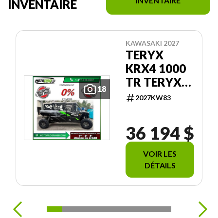
INVENTAIRE
INVENTAIRE
KAWASAKI 2027
TERYX
KRX4 1000
TR TERYX
18
KRX4 1000
2027KW83
TRAIL 4
PLACES KRX
36 194 $
VOIR LES
DÉTAILS