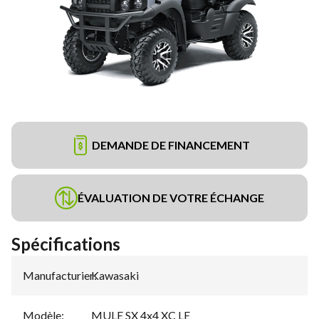
DEMANDE DE FINANCEMENT
ÉVALUATION DE VOTRE ÉCHANGE
Spécifications
Manufacturier
Kawasaki
:
Modèle
:
MULE SX 4x4 XC LE