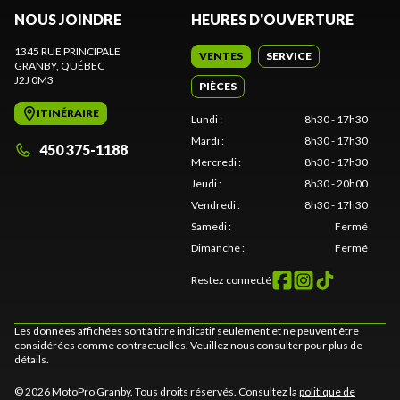
NOUS JOINDRE
HEURES D'OUVERTURE
1345 RUE PRINCIPALE
VENTES
SERVICE
GRANBY
, QUÉBEC
J2J 0M3
PIÈCES
ITINÉRAIRE
Lundi
:
8h30 - 17h30
Mardi
:
8h30 - 17h30
450 375-1188
Mercredi
:
8h30 - 17h30
Jeudi
:
8h30 - 20h00
Vendredi
:
8h30 - 17h30
Samedi
:
Fermé
Dimanche
:
Fermé
Restez connecté
Les données affichées sont à titre indicatif seulement et ne peuvent être
considérées comme contractuelles. Veuillez nous consulter pour plus de
détails.
© 2026 MotoPro Granby. Tous droits réservés. Consultez la
politique de