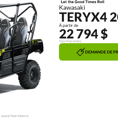
Kawasaki
TERYX4 2
À partir de
22 794 $
Tous frais inclus
DEMANDE DE PR
 Jaune/ Noir Intense