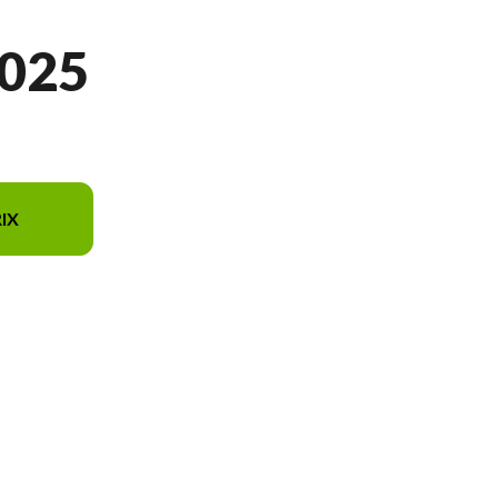
025
IX